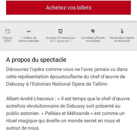
Achetez vos billets
Depuis
1 million de
Soutien 24 heures sur
Les billets officiels
Réservation rapide
2002
clients satisfaits
24, 7 jours sur 7
immédiats
et sécurisée
A propos du spectacle
Découvrez l'opéra comme vous ne l'avez jamais vu dans
cette représentation époustouflante du chef‐d'œuvre de
Debussy à l'Estonian National Opera de Tallinn.
Albert‐André Lheureux : « Il est temps que le chef‐d'œuvre
autrefois révolutionnaire de Debussy soit présenté au
public estonien. « Pelléas et Mélisande » est comme un
rituel magique qui éveille un monde secret en nous et
autour de nous.