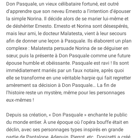
Don Pasquale, un vieux célibataire fortuné, est outré
d'apprendre que son neveu Ernesto a l'intention d'épouser
la simple Norina. Il décide alors de se marier lui‐même et
de déshériter Ernesto. Ernesto et Norina sont désespérés,
mais leur ami, le docteur Malatesta, vient à leur secours
afin de donner une leçon à Pasquale. Ils élaborent un plan
complexe : Malatesta persuade Norina de se déguiser en
sœur, puis la présente à Don Pasquale comme une future
épouse humble et obéissante. Pasquale est ravi ! Ils sont
immédiatement mariés par un faux notaire, après quoi
elle se transforme en une véritable harpie qui fait regretter
amèrement sa décision à Don Pasquale… La fin de
l'histoire reste un mystère, même pour les personnages
eux‐mêmes !
Depuis sa création, « Don Pasquale » enchante le public
du monde entier. À une époque où l'opéra bouffe était en
déclin, avec ses personnages types inspirés en grande
partie de Pantalone, Arlequin, Pierrot, etc., Donizetti a créé