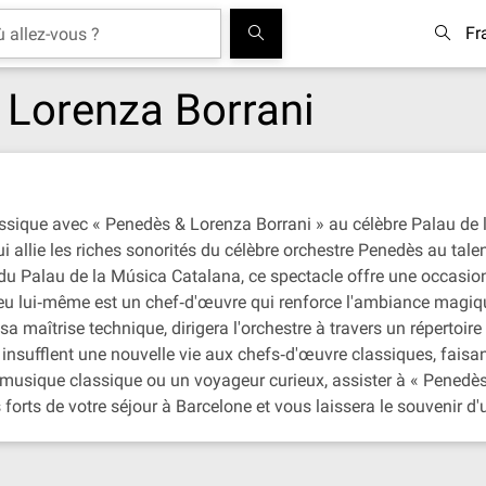
Fr
Lorenza Borrani
sique avec « Penedès & Lorenza Borrani » au célèbre Palau de
 allie les riches sonorités du célèbre orchestre Penedès au tale
du Palau de la Música Catalana, ce spectacle offre une occasion u
ieu lui‐même est un chef‐d'œuvre qui renforce l'ambiance magiq
 maîtrise technique, dirigera l'orchestre à travers un répertoire 
s insufflent une nouvelle vie aux chefs‐d'œuvre classiques, fai
usique classique ou un voyageur curieux, assister à « Penedès
rts de votre séjour à Barcelone et vous laissera le souvenir d'u