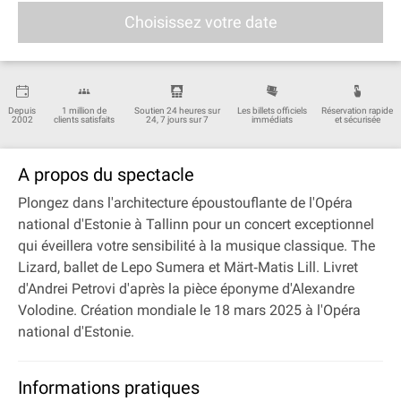
Choisissez votre date
Depuis
1 million de
Soutien 24 heures sur
Les billets officiels
Réservation rapide
2002
clients satisfaits
24, 7 jours sur 7
immédiats
et sécurisée
A propos du spectacle
Plongez dans l'architecture époustouflante de l'Opéra
national d'Estonie à Tallinn pour un concert exceptionnel
qui éveillera votre sensibilité à la musique classique. The
Lizard, ballet de Lepo Sumera et Märt‐Matis Lill. Livret
d'Andrei Petrovi d'après la pièce éponyme d'Alexandre
Volodine. Création mondiale le 18 mars 2025 à l'Opéra
national d'Estonie.
Informations pratiques