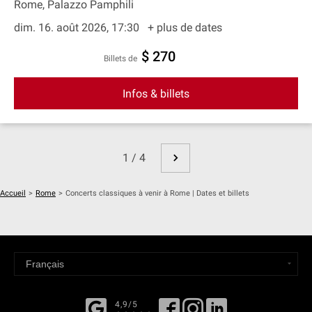
Rome, Palazzo Pamphili
dim. 16. août 2026, 17:30
+ plus de dates
$ 270
Billets de
Infos & billets
1 / 4
Accueil
>
Rome
>
Concerts classiques à venir à Rome | Dates et billets
4,9/5