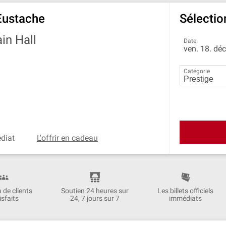
Eustache
Sélectio
in Hall
Date
ven. 18. dé
Catégorie
édiat
L'offrir en cadeau
n de clients
Soutien 24 heures sur
Les billets officiels
isfaits
24, 7 jours sur 7
immédiats