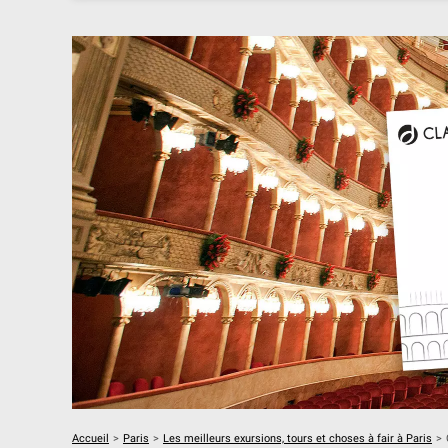
Accueil
>
Paris
>
Les meilleurs exursions, tours et choses à fair à Paris
>