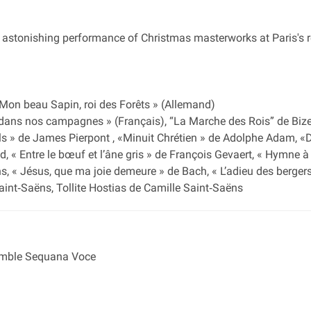
is astonishing performance of Christmas masterworks at Paris's 
 Mon beau Sapin, roi des Forêts » (Allemand)
es dans nos campagnes » (Français), “La Marche des Rois” de Bize
s » de James Pierpont , «Minuit Chrétien » de Adolphe Adam, «D
d, « Entre le bœuf et l’âne gris » de François Gevaert, « Hymne 
, « Jésus, que ma joie demeure » de Bach, « L’adieu des bergers
Saint‐Saëns, Tollite Hostias de Camille Saint‐Saëns
emble Sequana Voce