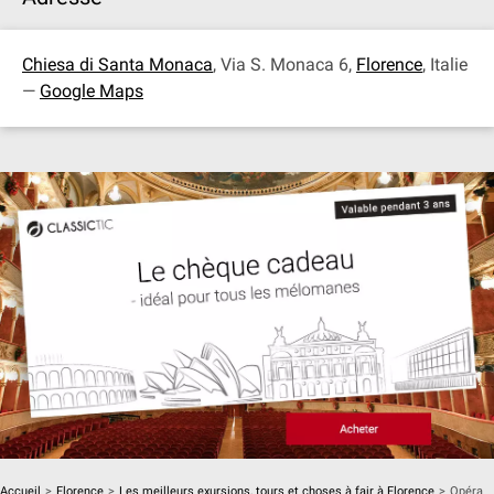
Chiesa di Santa Monaca
, Via S. Monaca 6,
Florence
, Italie
—
Google Maps
Accueil
>
Florence
>
Les meilleurs exursions, tours et choses à fair à Florence
>
Opéra