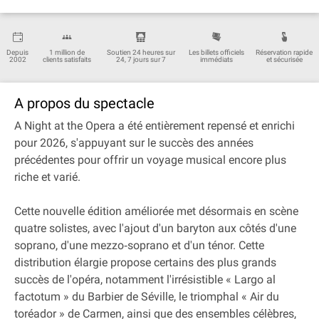
Depuis
1 million de
Soutien 24 heures sur
Les billets officiels
Réservation rapide
2002
clients satisfaits
24, 7 jours sur 7
immédiats
et sécurisée
A propos du spectacle
A Night at the Opera a été entièrement repensé et enrichi
pour 2026, s'appuyant sur le succès des années
précédentes pour offrir un voyage musical encore plus
riche et varié.
Cette nouvelle édition améliorée met désormais en scène
quatre solistes, avec l'ajout d'un baryton aux côtés d'une
soprano, d'une mezzo‐soprano et d'un ténor. Cette
distribution élargie propose certains des plus grands
succès de l'opéra, notamment l'irrésistible « Largo al
factotum » du Barbier de Séville, le triomphal « Air du
toréador » de Carmen, ainsi que des ensembles célèbres,