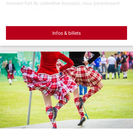
moment fort du calendrier écossais, vous garantissant
une journée mémorable dans le cadre grandiose des
Highlands. Calendrier des Highland Games 2025 :
Dimanche 25 mai 2025 : Blair Atholl Dimanche 8 juin
2025 : Glamis Samedi 5 juillet 2025 : Luss Dimanche 3
Infos & billets
août 2025 : Bridge of Allan Dimanche 17 août 2025 :
Crieff Samedi 6 septembre 2025 : Braemar Samedi 13
septembre 2025 : Pitlochery