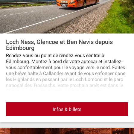
Loch Ness, Glencoe et Ben Nevis depuis
Édimbourg
Rendez‐vous au point de rendez‐vous central à
Édimbourg. Montez à bord de votre autocar et installez‐
vous confortablement pour le voyage vers le nord. Faites
une brève halte à Callander avant de vous enfoncer dans
les Highlands en passant par le Loch Lomond et le parc
national des Trossachs. Votre prochain arrêt est dans le
Glencoe, un lieu envoûtant, riche en paysages
spectaculaires et en histoire. Votre guide vous racontera
l'histoire de Glencoe avant de poursuivre vers le nord, en
Infos & billets
passant par Fort William et Ben Nevis. Vous visiterez
ensuite Fort Augustus, sur la rive sud du Loch Ness. Vous
pourrez faire une croisière sur le loch (en supplément) à la
recherche du monstre insaisissable ou explorer le village
et flâner le long de son canal. Vous ferez une halte au