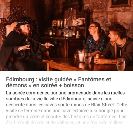
Commando Memorial, qui rend hommage aux héros de
guerre britanniques et surplombe la chaîne de montagnes
Nevis, avant de repartir vers le sud en traversant le parc
national de Cairngorms. Vous aurez le temps de faire une
dernière halte dans le charmant village de Pitlochry avant
de retourner à Édimbourg avec une vue spectaculaire sur
le pont du Forth pour terminer la visite.
Édimbourg : visite guidée « Fantômes et
démons » en soirée + boisson
La soirée commence par une promenade dans les ruelles
sombres de la vieille ville d'Édimbourg, suivie d'une
descente dans les caves souterraines de Blair Street. Cette
visite se termine dans une cave éclairée à la bougie pour
prendre un verre et écouter des histoires de fantômes. L'air
était rempli de cris et de railleries, et une foule de milliers
de personnes réclamait le châtiment des deux hommes.