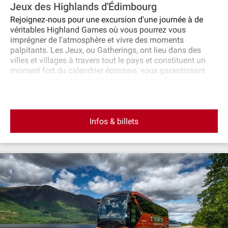
Jeux des Highlands d'Édimbourg
Rejoignez‐nous pour une excursion d'une journée à de
véritables Highland Games où vous pourrez vous
imprégner de l'atmosphère et vivre des moments
palpitants. Les Jeux, ou Gatherings, ont lieu dans des
villes et villages à travers tout le pays et constituent un
moment fort du calendrier écossais, vous garantissant
une journée inoubliable dans le cadre grandiose des
Highlands. Calendrier des Highland Games 2025 :
Dimanche 25 mai 2025 : Blair Atholl Dimanche 8 juin
2025 : Glamis Samedi 5 juillet 2025 : Luss Dimanche 3
Infos & billets
août 2025 : Bridge of Allan Dimanche 17 août 2025 :
Crieff Samedi 6 septembre 2025 : Braemar Samedi 13
septembre 2025 : Pitlochery