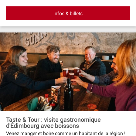
Rejoignez les rangs de la « foule d'Édimbourg » qui s'est
autrefois révoltée devant la Mercat Cross. Écoutez des
Infos & billets
récits de sorcellerie, de torture et d'esprits tout en
parcourant les ruelles médiévales et les Blair Street
Underground Vaults. Un guide vêtu d'une cape vous
guidera à travers des cavernes sombres et vous racontera
des histoires vraies et terrifiantes. À la tombée de la nuit,
retrouvez‐vous dans la cave de Megget pour déguster un
whisky, une bière locale ou une boisson sans alcool.
Taste & Tour : visite gastronomique
d'Édimbourg avec boissons
Venez manger et boire comme un habitant de la région !