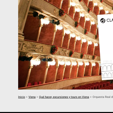
Inicio
>
Viena
>
Qué hacer, excursiones y tours en Viena
>
Orquesta Real d