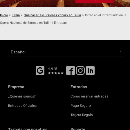
Inicio
>
Tallin
>
Qué hacer, excursiones y tours en Tallin
>
Orfeo en el inframundo en la
Ópera Nacional de Estonia en Tallin | Entradas
4,9/5
Empresa
Entradas
¿Quiénes somos?
Cómo reservar entradas
Entradas Oficiales
Pago Seguro
Tarjeta Regalo
Trabaja con nosotros
Soporte