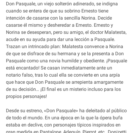
Don Pasquale, un viejo solterón adinerado, se indigna
cuando se entera de que su sobrino Ernesto tiene
intención de casarse con la sencilla Norina. Decide
casarse él mismo y desheredar a Ernesto. Ernesto y
Norina se desesperan, pero su amigo, el doctor Malatesta,
acude en su ayuda para dar una lección a Pasquale.
Trazan un intrincado plan: Malatesta convence a Norina
de que se disfrace de su hermana y se la presenta a Don
Pasquale como una novia humilde y obediente. ¡Pasquale
está encantado! Se casan inmediatamente ante un
notario falso, tras lo cual ella se convierte en una arpía
que hace que Don Pasquale se arrepienta amargamente
de su decisión… ¡El final es un misterio incluso para los
propios personajes!
Desde su estreno, «Don Pasquale» ha deleitado al público
de todo el mundo. En una época en la que la ópera bufa
estaba en declive, con personajes típicos inspirados en
gran medida en Pantalone, Arlequín, Pierrot, etc., Donizetti