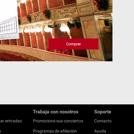
Trabaja con nosotros
Soporte
ar entradas
Promocione sus conciertos
Contacto
o
Programas de afiliación
Ayuda