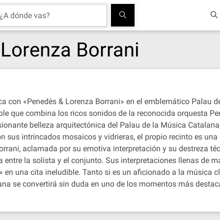
Lorenza Borrani
ca con «Penedès & Lorenza Borrani» en el emblemático Palau de
ble que combina los ricos sonidos de la reconocida orquesta Pe
sionante belleza arquitectónica del Palau de la Música Catalana
on sus intrincados mosaicos y vidrieras, el propio recinto es un
rani, aclamada por su emotiva interpretación y su destreza técni
ia entre la solista y el conjunto. Sus interpretaciones llenas de
 en una cita ineludible. Tanto si es un aficionado a la música c
ana se convertirá sin duda en uno de los momentos más destacad