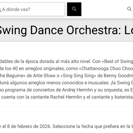
Swing Dance Orchestra: L
dables de la época dorada al más alto nivel. Con «Best of Swing
s de los 40 en arreglos originales, como «Chattanooga Choo Cho
 The Beguine» de Artie Shaw o «Sing Sing Sing» de Benny Good
luirá algunos arreglos menos conocidos e inusuales: ¡la Swing 
oso programa de conciertos de Andrej Hermlin y su orquesta, es
 cuenta con la cantante Rachel Hermlin y el cantante y baterist
 el 8 de febrero de 2026. Seleccione la fecha que prefiera en la t