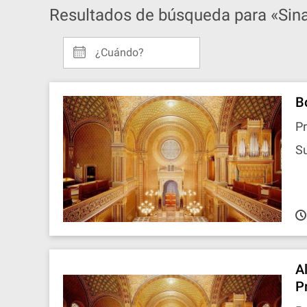
Resultados de búsqueda para «Sin
¿Cuándo?
B
P
S
A
P