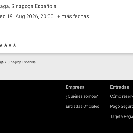
raga, Sinagoga Española
ed 19. Aug 2026, 20:00
+ más fechas
aga
>
Sinagoga Española
Empresa
Entradas
¿Quiénes somos?
Cómo reserv
Entradas Oficiales
Pago Segur
Tarjeta Rega