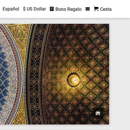
Español
$ US Dollar
Bono Regalo
Cesta