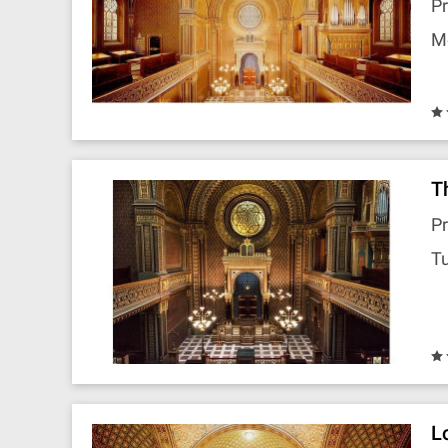
P
M
T
P
Tu
L