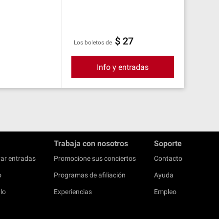
$ 27
Los boletos de
Info y entradas
Trabaja con nosotros
Soporte
ar entradas
Promocione sus conciertos
Contacto
o
Programas de afiliación
Ayuda
lo
Experiencias
Empleo