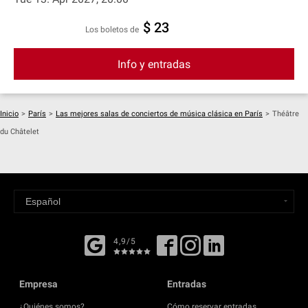
$ 23
Los boletos de
Info y entradas
Inicio
>
París
>
Las mejores salas de conciertos de música clásica en París
>
Théâtre
du Châtelet
4,9/5
Empresa
Entradas
¿Quiénes somos?
Cómo reservar entradas