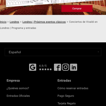
Inicio
>
Londres
>
Londres | Próximos eventos clásicos
>
Conciertos de Vivaldi en
Londres | Programa y entradas
4,9/5
Empresa
Entradas
¿Quiénes somos?
Cómo reservar entradas
Entradas Oficiales
Pago Seguro
Tarjeta Regalo