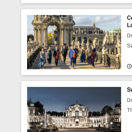
C
L
D
Sa
S
D
T