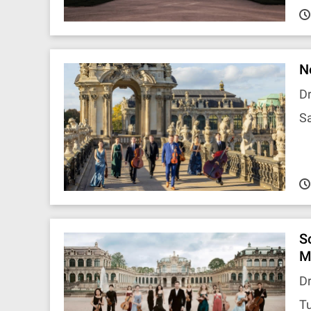
N
D
Sa
S
M
D
Tu