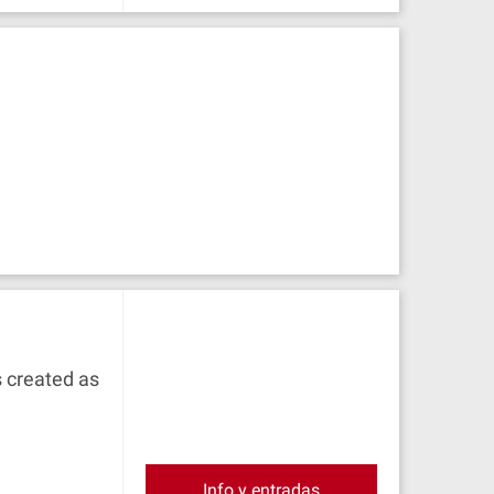
s created as
Info y entradas