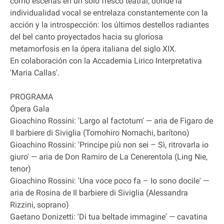
como escenas en un solo fresco teatral, donde la
individualidad vocal se entrelaza constantemente con la
acción y la introspección: los últimos destellos radiantes
del bel canto proyectados hacia su gloriosa
metamorfosis en la ópera italiana del siglo XIX.
En colaboración con la Accademia Lirico Interpretativa
'Maria Callas'.
PROGRAMA
Ópera Gala
Gioachino Rossini: 'Largo al factotum' — aria de Figaro de
Il barbiere di Siviglia (Tomohiro Nomachi, barítono)
Gioachino Rossini: 'Principe più non sei – Sì, ritrovarla io
giuro' — aria de Don Ramiro de La Cenerentola (Ling Nie,
tenor)
Gioachino Rossini: 'Una voce poco fa – Io sono docile' —
aria de Rosina de Il barbiere di Siviglia (Alessandra
Rizzini, soprano)
Gaetano Donizetti: 'Di tua beltade immagine' — cavatina