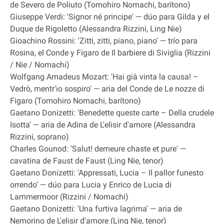
de Severo de Poliuto (Tomohiro Nomachi, barítono)
Giuseppe Verdi: 'Signor né principe' — dúo para Gilda y el
Duque de Rigoletto (Alessandra Rizzini, Ling Nie)
Gioachino Rossini: 'Zitti, zitti, piano, piano' — trío para
Rosina, el Conde y Figaro de Il barbiere di Siviglia (Rizzini
/ Nie / Nomachi)
Wolfgang Amadeus Mozart: 'Hai già vinta la causa! –
Vedrò, mentr'io sospiro' — aria del Conde de Le nozze di
Figaro (Tomohiro Nomachi, barítono)
Gaetano Donizetti: 'Benedette queste carte – Della crudele
Isotta' — aria de Adina de L'elisir d'amore (Alessandra
Rizzini, soprano)
Charles Gounod: 'Salut! demeure chaste et pure' —
cavatina de Faust de Faust (Ling Nie, tenor)
Gaetano Donizetti: 'Appressati, Lucia – Il pallor funesto
orrendo' — dúo para Lucia y Enrico de Lucia di
Lammermoor (Rizzini / Nomachi)
Gaetano Donizetti: 'Una furtiva lagrima' — aria de
Nemorino de L'elisir d'amore (Ling Nie, tenor)