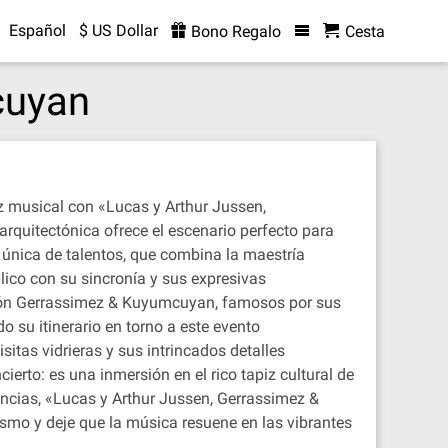
Español
$ US Dollar
Bono Regalo
Cesta
cuyan
ez musical con «Lucas y Arthur Jussen,
rquitectónica ofrece el escenario perfecto para
nica de talentos, que combina la maestría
ico con su sincronía y sus expresivas
usión Gerrassimez & Kuyumcuyan, famosos por sus
o su itinerario en torno a este evento
itas vidrieras y sus intrincados detalles
rto: es una inmersión en el rico tapiz cultural de
encias, «Lucas y Arthur Jussen, Gerrassimez &
mo y deje que la música resuene en las vibrantes