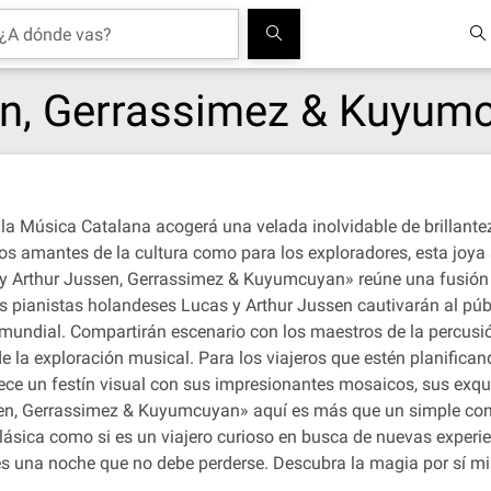
en, Gerrassimez & Kuyum
 la Música Catalana acogerá una velada inolvidable de brillant
 amantes de la cultura como para los exploradores, esta joya a
 Arthur Jussen, Gerrassimez & Kuyumcuyan» reúne una fusión ú
 pianistas holandeses Lucas y Arthur Jussen cautivarán al públ
o mundial. Compartirán escenario con los maestros de la perc
 la exploración musical. Para los viajeros que estén planificand
ece un festín visual con sus impresionantes mosaicos, sus exquis
sen, Gerrassimez & Kuyumcuyan» aquí es más que un simple concie
clásica como si es un viajero curioso en busca de nuevas experi
 una noche que no debe perderse. Descubra la magia por sí mis