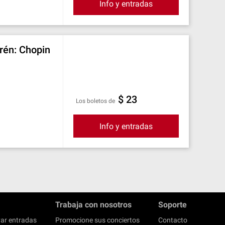
Info y entradas
frén: Chopin
$ 23
Los boletos de
Info y entradas
Trabaja con nosotros
Soporte
ar entradas
Promocione sus conciertos
Contacto