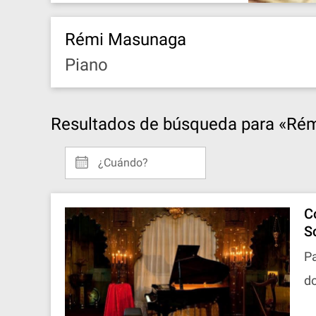
Rémi Masunaga
Piano
Resultados de búsqueda para «Ré
¿Cuándo?
Co
S
Pa
d