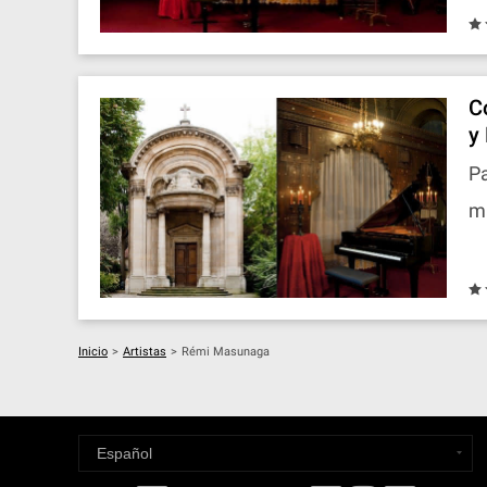
C
y 
Pa
ma
Inicio
>
Artistas
>
Rémi Masunaga