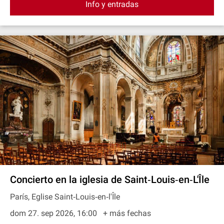
Info y entradas
Concierto en la iglesia de Saint‐Louis‐en‐L'Île
París, Eglise Saint‐Louis‐en‐l'Île
dom 27. sep 2026, 16:00
+ más fechas