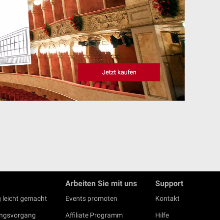
Arbeiten Sie mit uns
Support
 leicht gemacht
Events promoten
Kontakt
ungsvorgang
Affiliate Programm
Hilfe