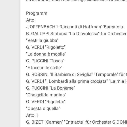
Programm
Atto I
J.OFFENBACH 'I Racconti di Hoffman' 'Barcarola'
B. GALUPPI Sinfonia "La Diavolessa" für Orchest
"Vesti la giubba"
G. VERDI "Rigoletto"
"La donna è mobile"
G. PUCCINI "Tosca"
"E lucean le stelle"
G. ROSSINI "Il Barbiere di Siviglia" "Temporale" für
G. VERDI "I Lombardi alla prima crociata" "La mia l
G. PUCCINI "La Bohème"
"Che gelida manina"
G. VERDI "Rigoletto"
"Questa o quella"
Atto II
G. BIZET "Carmen" "Entr'acte" für Orchester G.DONIZ