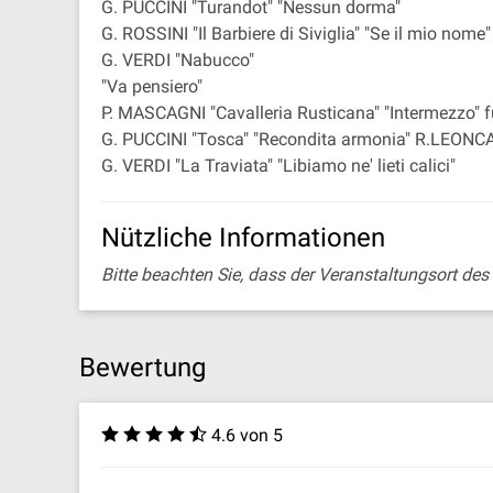
G. PUCCINI "Turandot" "Nessun dorma"
G. ROSSINI "Il Barbiere di Siviglia" "Se il mio nome"
G. VERDI "Nabucco"
"Va pensiero"
P. MASCAGNI "Cavalleria Rusticana" "Intermezzo" f
G. PUCCINI "Tosca" "Recondita armonia" R.LEONC
G. VERDI "La Traviata" "Libiamo ne' lieti calici"
Nützliche Informationen
Bitte beachten Sie, dass der Veranstaltungsort des 
Bewertung
4.6 von 5