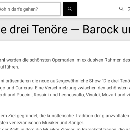
D
Die drei Tenöre — Barock 
ani
werden die schönsten Opernarien im exklusiven Rahmen des 
aufführen.
ni präsentieren die neue außergewöhnliche Show "Die drei Tenö
go und Carreras. Eine Verschmelzung zwischen den schönsten Ar
di und Puccini, Rossini und Leoncavallo, Vivaldi, Mozart und vi
m Ziel gegründet, die künstlerische Tradition der glanzvollste
esten venezianischen Musiker und Sänger.
 der Welt, in dem die Musiker Kleider im Barockstil tragen, die 