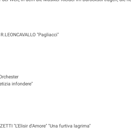
er R.LEONCAVALLO "Pagliacci"
 Orchester
etizia infondere"
ETTI "L'Elisir d'Amore" "Una furtiva lagrima"