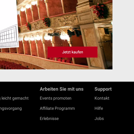
Arbeiten Sie mit uns
Support
 leicht gemacht
Events promoten
Kontakt
ungsvorgang
Affiliate Programm
Hilfe
Erlebnisse
Jobs