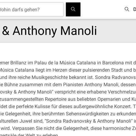
D
 & Anthony Manoli
erner Brillanz im Palau de la Música Catalana in Barcelona mi
sica Catalana liegt im Herzen dieser pulsierenden Stadt und bie
und ihre reiche Musikgeschichte bekannt ist. Sondra Radvanovsky
ert die Bühne zusammen mit dem Pianisten Anthony Manoli, desse
vsky & Anthony Manoli" verspricht eine erhabene Verschmelzun
 zusammengestellten Repertoire aus beliebten Opernarien und Kun
, bildet die perfekte Kulisse für dieses außergewöhnliche Konzert.
ie Gelegenheit, ihre berühmten Sehenswürdigkeiten zu erkunden.
lturellen Juwel sind, "Sondra Radvanovsky & Anthony Manoli" im
wird. Verpassen Sie nicht die Gelegenheit, diese harmonische
ertsäle der Welt zu erleben.