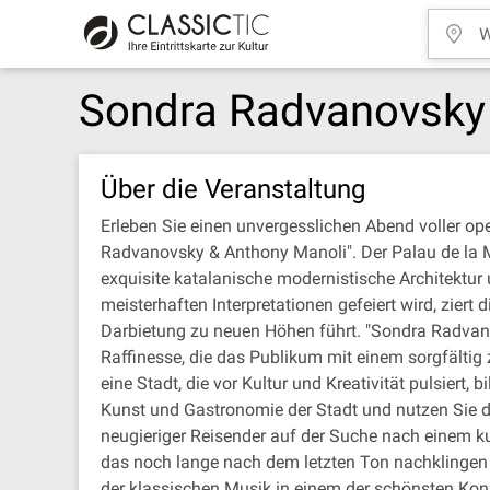
Sondra Radvanovsky
Über die Veranstaltung
Erleben Sie einen unvergesslichen Abend voller op
Radvanovsky & Anthony Manoli". Der Palau de la Mú
exquisite katalanische modernistische Architektur 
meisterhaften Interpretationen gefeiert wird, zi
Darbietung zu neuen Höhen führt. "Sondra Radvano
Raffinesse, die das Publikum mit einem sorgfältig
eine Stadt, die vor Kultur und Kreativität pulsiert
Kunst und Gastronomie der Stadt und nutzen Sie d
neugieriger Reisender auf der Suche nach einem ku
das noch lange nach dem letzten Ton nachklingen 
der klassischen Musik in einem der schönsten Konz