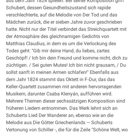
aus dem Jahr 1824 spielen. Bei seiner Komposition griff
Schubert, dessen Gesundheitszustand sich rapide
verschlechterte, auf die Melodie von Der Tod und das
Mädchen zurück, die er sieben Jahre zuvor geschrieben
hatte. Nicht nur der Titel verbindet das Streichquartett mit
der Atmosphäre des gleichnamigen Gedichts von
Matthias Claudius, in dem es um die Verlockung des
Todes geht: "Gib mir deine Hand, du liebes, zartes
Geschöpf! / Ich bin dein Freund und komme nicht, dich zu
züchtigen. / Sei guten Mutes! Ich bin nicht grausam, / Du
sollst sanft in meinen Armen schlafen!" Ebenfalls aus
dem Jahr 1824 stammt das Oktett in F‐Dur, das das
Keller‐Quartett zusammen mit anderen hervorragenden
Musikern, darunter Csaba Klenyán, aufführen wird.
Mehrere Themen dieser sechssätzigen Komposition sind
früheren Liedern entnommen. Das Werk lehnt sich an
Schuberts Lied Der Wanderer an, ebenso wie an die
Melodie aus Die Götter Griechenlands — Schuberts
Vertonung von Schiller -, die für die Zeile "Schöne Welt, wo