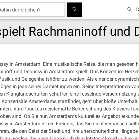
D
spielt Rachmaninoff und
ssy in Amsterdam: Eine musikalische Reise, die man gesehen h
noff und Debussy in Amsterdam spielt. Das Konzert im Herzen 
 Musik und Gelegenheitshörer zu werden. Als einer der dynamisch
ögen in jede seiner Darbietungen ein. Seine Interpretationen vo
en Klanglandschaften schaffen eine fesselnde Verschmelzung 
 Konzertsäle Amsterdams stattfindet, geht über bloße Unterhalt
iganten. Van Pouckes meisterhafte Beherrschung des Klaviers f
oben sind. Ob Sie nun Amsterdams kulturelles Angebot erkunden
y in Amsterdam ist ein Ereignis, das Sie nicht verpassen sollte
en, die den Geist der Stadt und ihre unerschütterliche Hingabe 
 zu werden, der noch lange nach dem letzten Akkord in Ihrer Se