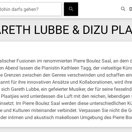
D
RETH LUBBE & DIZU PLA
kalischer Fusionen im renommierten Pierre Boulez Saal, an dem d
end lassen die Pianistin Kathleen Tagg, der vielseitige Künst
 die Grenzen zwischen den Genres verschwinden und schaffen eine
ekannt für ihre innovativen Ansätze und Kollaborationen, wird 
t sich Gareth Lubbe, ein gefeierter Musiker, der für seine fesse
laatjies wird unterdessen die Luft mit den reichen, lebendigen 
nsetzt. Im Pierre Boulez Saal werden diese unterschiedlichen Kün
und Kulturen miteinander verbindet. Verpassen Sie nicht die Ge
n der intimen und akustisch makellosen Umgebung des Pierre Bou