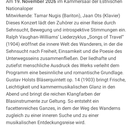
Am
19. November 2026
im Kammersaal der Estnischen
Nationaloper
Mitwirkende: Tamar Nugis (Bariton), Jaan Ots (Klavier)
Dieses Konzert lädt den Zuhörer zu einer Reise durch
Sehnsucht, Bewegung und introspektive Stimmungen ein.
Ralph Vaughan‐Williams’ Liederzyklus „Songs of Travel“
(1904) eröffnet die innere Welt des Wanderers, in der die
Sehnsucht nach Freiheit, Einsamkeit und die Poesie des
Unterwegsseins zusammenfließen. Der liedhafte und
zutiefst menschliche Ausdruck des Werks verleiht dem
Programm eine besinnliche und romantische Grundlage.
Gustav Holsts Bläserquintett op. 14 (1903) bringt Frische,
Leichtigkeit und kammermusikalischen Glanz in den
Abend und bringt die reichen Klangfarben der
Blasinstrumente zur Geltung. So entsteht ein
facettenreiches Ganzes, in dem der Weg des Wanderns
zugleich zu einer inneren Suche und zu einer
musikalischen Entdeckungsreise wird.