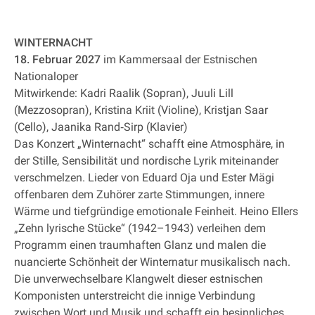
WINTERNACHT
18. Februar 2027
im Kammersaal der Estnischen
Nationaloper
Mitwirkende: Kadri Raalik (Sopran), Juuli Lill
(Mezzosopran), Kristina Kriit (Violine), Kristjan Saar
(Cello), Jaanika Rand‐Sirp (Klavier)
Das Konzert „Winternacht“ schafft eine Atmosphäre, in
der Stille, Sensibilität und nordische Lyrik miteinander
verschmelzen. Lieder von Eduard Oja und Ester Mägi
offenbaren dem Zuhörer zarte Stimmungen, innere
Wärme und tiefgründige emotionale Feinheit. Heino Ellers
„Zehn lyrische Stücke“ (1942–1943) verleihen dem
Programm einen traumhaften Glanz und malen die
nuancierte Schönheit der Winternatur musikalisch nach.
Die unverwechselbare Klangwelt dieser estnischen
Komponisten unterstreicht die innige Verbindung
zwischen Wort und Musik und schafft ein besinnliches