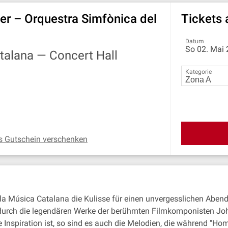
 – Orquestra Simfònica del
Tickets
Datum
So 02. Mai 
atalana —
Concert Hall
Kategorie
s Gutschein verschenken
 la Música Catalana die Kulisse für einen unvergesslichen Aben
e durch die legendären Werke der berühmten Filmkomponisten J
 Inspiration ist, so sind es auch die Melodien, die während "Ho