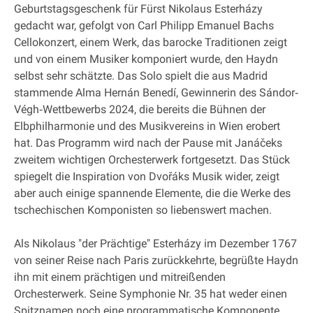
Geburtstagsgeschenk für Fürst Nikolaus Esterházy
gedacht war, gefolgt von Carl Philipp Emanuel Bachs
Cellokonzert, einem Werk, das barocke Traditionen zeigt
und von einem Musiker komponiert wurde, den Haydn
selbst sehr schätzte. Das Solo spielt die aus Madrid
stammende Alma Hernán Benedí, Gewinnerin des Sándor‐
Végh‐Wettbewerbs 2024, die bereits die Bühnen der
Elbphilharmonie und des Musikvereins in Wien erobert
hat. Das Programm wird nach der Pause mit Janáčeks
zweitem wichtigen Orchesterwerk fortgesetzt. Das Stück
spiegelt die Inspiration von Dvořáks Musik wider, zeigt
aber auch einige spannende Elemente, die die Werke des
tschechischen Komponisten so liebenswert machen.
Als Nikolaus "der Prächtige" Esterházy im Dezember 1767
von seiner Reise nach Paris zurückkehrte, begrüßte Haydn
ihn mit einem prächtigen und mitreißenden
Orchesterwerk. Seine Symphonie Nr. 35 hat weder einen
Spitznamen noch eine programmatische Komponente,