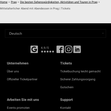
Home
>
Prag
>
Die besten Sehenswürdigkeiten, Aktivitäten und Touren in Prag
>
Mittelalterlicher Abend mit Abendessen in Prag | Tickets
4,9/5
Unternehmen
Tickets
Über uns
Ticketbuchung leicht gemacht
Offizieller Ticketpartner
Sicherer Zahlungsvorgang
Gutschein
Arbeiten Sie mit uns
Support
Events promoten
Kontakt