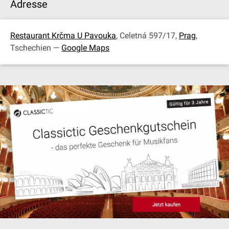
Adresse
Restaurant Krčma U Pavouka
, Celetná 597/17,
Prag
,
Tschechien —
Google Maps