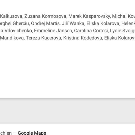
a Kalkusova, Zuzana Kormosova, Marek Kasparovsky, Michal Kov
rghei Gherciu, Ondrej Martis, Jiří Wanka, Eliska Kolarova, Hele
na Vdovichenko, Emmeline Jansen, Carolina Cortesi, Lydie Svoj
ea Mandikova, Tereza Kucerova, Kristina Kodedova, Eliska Kolar
echien —
Google Maps