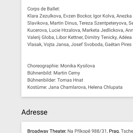
Corps de Ballet:
Klara Zezulkova, Evzen Bockor, Igor Kolva, Anezk
Slavikova, Martin Dinus, Tereza Szentpeteryova, Se
Kucerova, Lucie Hrzalova, Marketa Jedlickova, An
Valerij Globa, Libor Kettner, Dimitry Tenicky, Adé
Vlasak, Vojta Jansa, Josef Svoboda, Gaëtan Pires
Choreographie: Monika Kysilova
Bühnenbild: Martin Cerny
Bühnenbilder: Tomas Hnat
Kostüme: Jana Chamlarova, Helena Chlupata
Adresse
Broadway Theater
, Na Příkopě 988/31,
Prag
, Tsch