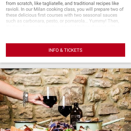
from scratch, like tagliatelle, and traditional recipes like
ravioli. In our Milan cooking class, you will prepare two of
these delicious first courses with two seasonal sauces
such as carbonara, pesto, or pomarola… Yummy! Then,
it's time for you to create a special Italian dessert with a
superb version of gelato. Learn from our entertaining and
knowledgeable chef where the best gelato is produced,
which natural colors can be used to create your favorite
INFO & TICKETS
flavors, and the heating and freezing techniques involved.
After preparing your delicious meal, you'll enjoy eating it
accompanied by two glasses of wine. You'll receive a
digital booklet with recipes and a Graduation Certificate,
allowing you to cook for your friends back home like a
real Italian apprentice chef! Vegetarians are more than
welcome in this cooking class. Please inform us in
advance of any food intolerances or allergies. Get ready
for an unforgettable culinary experience, where you'll not
only learn the secrets of Italian cuisine but also enjoy the
joy of sharing a meal made with your own hands. What's
Included Professional local Chefs Hands‐on PASTA
making from scratch cooking class Gelato making
demonstration All ingredients for pasta and gelato