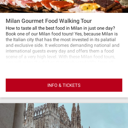
making Use of apron and cooking utensils An amazing
meal with Wine (soft drinks for children) Graduation
Certificate Digital booklet with recipes Suitable for
vegetarians!
Milan Gourmet Food Walking Tour
How to taste all the best food in Milan in just one day?
Book one of our Milan food tours! Yes, because Milan is
the Italian city that has the most invested in its palatial
and exclusive side. It welcomes demanding national and
international guests every day and offers them a food
scene of a very high level. With these Milan food tours,
you will enjoy the dishes that enchanted VIPs from all
over the world, discover the prestigious restaurants
outside the touristic circuit and taste the preparations
representing the refined gastronomy from Lombardy,
INFO & TICKETS
selected directly by Milanese people.