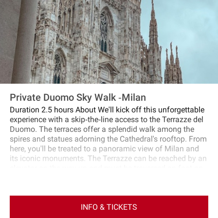
Private Duomo Sky Walk ‐Milan
Duration 2.5 hours About We'll kick off this unforgettable
experience with a skip‐the‐line access to the Terrazze del
Duomo. The terraces offer a splendid walk among the
spires and statues adorning the Cathedral's rooftop. From
here, you'll be treated to a panoramic view of Milan and
its iconic monuments. The Terrazze can be reached by an
elevator on the way up and must be traversed on foot on
the way back. Next, we'll descend to visit the Cathedral,
the largest church in Italy and one of the most beautiful in
the world. Inside, you'll have the opportunity to admire the
INFO & TICKETS
stunning stained glass windows, altars, funerary
monuments, organs, the tiburium, and the Holy Nail. The