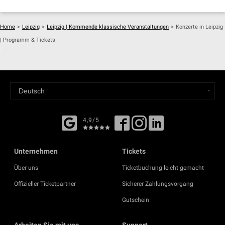
Home
>
Leipzig
>
Leipzig | Kommende klassische Veranstaltungen
>
Konzerte in Leipzig
| Programm & Tickets
4,9/5
Unternehmen
Tickets
Über uns
Ticketbuchung leicht gemacht
Offizieller Ticketpartner
Sicherer Zahlungsvorgang
Gutschein