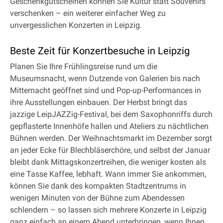
Geschenkgutscheinen können Sie Kultur statt Souvenirs
verschenken – ein weiterer einfacher Weg zu
unvergesslichen Konzerten in Leipzig.
Beste Zeit für Konzertbesuche in Leipzig
Planen Sie Ihre Frühlingsreise rund um die
Museumsnacht, wenn Dutzende von Galerien bis nach
Mitternacht geöffnet sind und Pop-up-Performances in
ihre Ausstellungen einbauen. Der Herbst bringt das
jazzige LeipJAZZig-Festival, bei dem Saxophonriffs durch
gepflasterte Innenhöfe hallen und Ateliers zu nächtlichen
Bühnen werden. Der Weihnachtsmarkt im Dezember sorgt
an jeder Ecke für Blechbläserchöre, und selbst der Januar
bleibt dank Mittagskonzertreihen, die weniger kosten als
eine Tasse Kaffee, lebhaft. Wann immer Sie ankommen,
können Sie dank des kompakten Stadtzentrums in
wenigen Minuten von der Bühne zum Abendessen
schlendern – so lassen sich mehrere Konzerte in Leipzig
ganz einfach an einem Abend unterbringen, wenn Ihnen