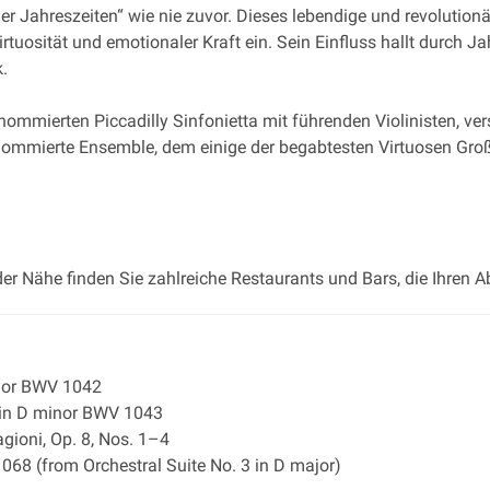
ier Jahreszeiten“ wie nie zuvor. Dieses lebendige und revolution
tuosität und emotionaler Kraft ein. Sein Einfluss hallt durch J
.
mmierten Piccadilly Sinfonietta mit führenden Violinisten, vers
renommierte Ensemble, dem einige der begabtesten Virtuosen Groß
der Nähe finden Sie zahlreiche Restaurants und Bars, die Ihren 
ajor BWV 1042
 in D minor BWV 1043
gioni, Op. 8, Nos. 1–4
068 (from Orchestral Suite No. 3 in D major)