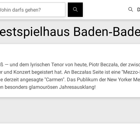
D
 Festspielhaus Baden‐Bad
 — und dem lyrischen Tenor von heute, Piotr Beczała, der zwisc
nd Konzert begeistert hat. An Beczałas Seite ist eine "Mezzo‐S
e derzeit angesagte "Carmen". Das Publikum der New Yorker Met 
inen besonders glamourösen Jahresausklang!