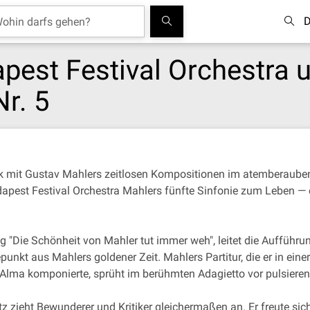
D
apest Festival Orchestra 
r. 5
sik mit Gustav Mahlers zeitlosen Kompositionen im atemberau
dapest Festival Orchestra Mahlers fünfte Sinfonie zum Leben — e
g "Die Schönheit von Mahler tut immer weh", leitet die Aufführun
nkt aus Mahlers goldener Zeit. Mahlers Partitur, die er in eine
Alma komponierte, sprüht im berühmten Adagietto vor pulsiere
atz zieht Bewunderer und Kritiker gleichermaßen an. Er freute si