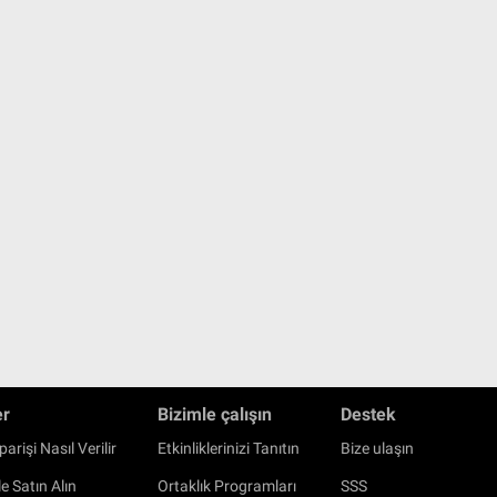
er
Bizimle çalışın
Destek
parişi Nasıl Verilir
Etkinliklerinizi Tanıtın
Bize ulaşın
e Satın Alın
Ortaklık Programları
SSS