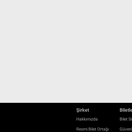
Şirket
Biletl
Hakkımızda
Bilet Si
Resmi Bilet Ortağı
Güvenl