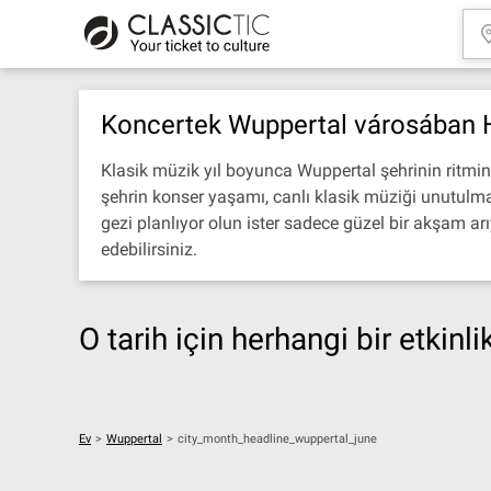
Koncertek Wuppertal városában 
Klasik müzik yıl boyunca Wuppertal şehrinin ritmin
şehrin konser yaşamı, canlı klasik müziği unutulmaz
gezi planlıyor olun ister sadece güzel bir akşam ar
edebilirsiniz.
O tarih için herhangi bir etkinl
Ev
>
Wuppertal
>
city_month_headline_wuppertal_june