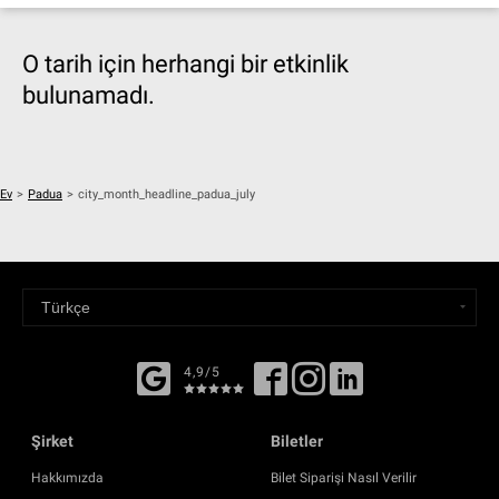
O tarih için herhangi bir etkinlik
bulunamadı.
Ev
>
Padua
>
city_month_headline_padua_july
4,9/5
Şirket
Biletler
Hakkımızda
Bilet Siparişi Nasıl Verilir