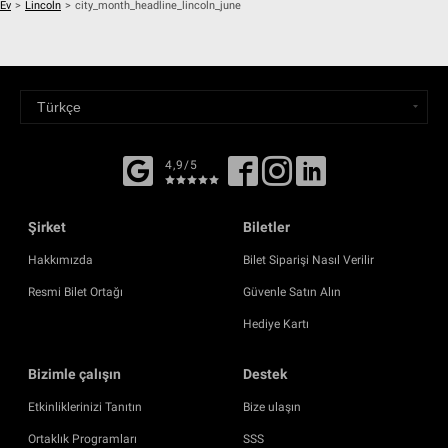
Ev
>
Lincoln
>
city_month_headline_lincoln_june
4,9/5
Şirket
Biletler
Hakkımızda
Bilet Siparişi Nasıl Verilir
Resmi Bilet Ortağı
Güvenle Satın Alın
Hediye Kartı
Bizimle çalışın
Destek
Etkinliklerinizi Tanıtın
Bize ulaşın
Ortaklık Programları
SSS