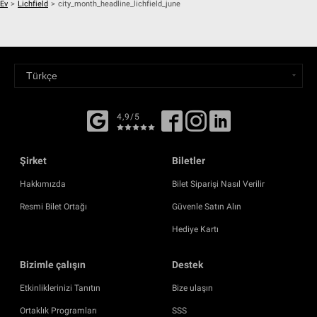
Ev
>
Lichfield
>
city_month_headline_lichfield_june
4,9/5
Şirket
Biletler
Hakkımızda
Bilet Siparişi Nasıl Verilir
Resmi Bilet Ortağı
Güvenle Satın Alın
Hediye Kartı
Bizimle çalışın
Destek
Etkinliklerinizi Tanıtın
Bize ulaşın
Ortaklık Programları
SSS