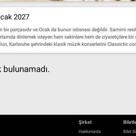
Ocak 2027
in bir parçasıdır ve Ocak da bunun istisnası değildir. Samimi res
tamda dinlemek isteyen hem sakinlere hem de ziyaretçilere bir şe
lun, Karlsruhe şehrindeki klasik müzik konserlerini Classictic.com
ik bulunamadı.
Şirket
Biletl
Hakkımızda
Bilet Si