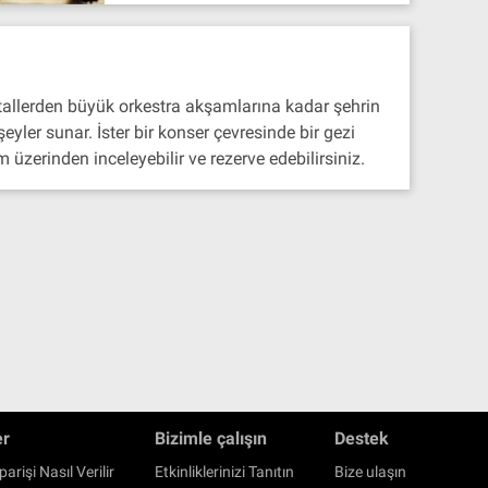
itallerden büyük orkestra akşamlarına kadar şehrin
yler sunar. İster bir konser çevresinde bir gezi
 üzerinden inceleyebilir ve rezerve edebilirsiniz.
er
Bizimle çalışın
Destek
parişi Nasıl Verilir
Etkinliklerinizi Tanıtın
Bize ulaşın