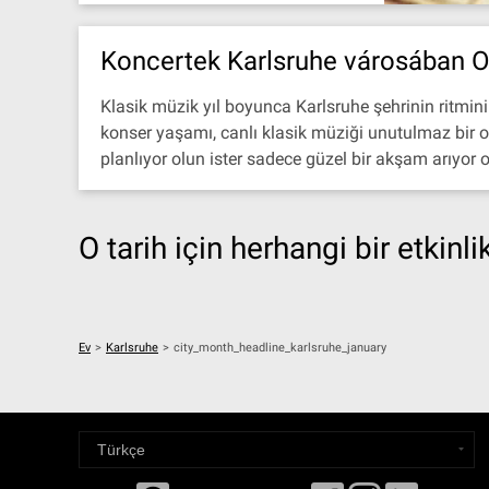
Koncertek Karlsruhe városában 
Klasik müzik yıl boyunca Karlsruhe şehrinin ritmin
konser yaşamı, canlı klasik müziği unutulmaz bir or
planlıyor olun ister sadece güzel bir akşam arıyor o
O tarih için herhangi bir etkinl
Ev
>
Karlsruhe
>
city_month_headline_karlsruhe_january