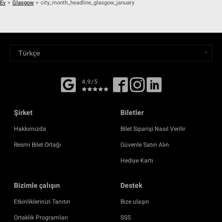
Ev
>
Glasgow
>
city_month_headline_glasgow_january
4,9/5
Şirket
Biletler
Hakkımızda
Bilet Siparişi Nasıl Verilir
Resmi Bilet Ortağı
Güvenle Satın Alın
Hediye Kartı
Bizimle çalışın
Destek
Etkinliklerinizi Tanıtın
Bize ulaşın
Ortaklık Programları
SSS