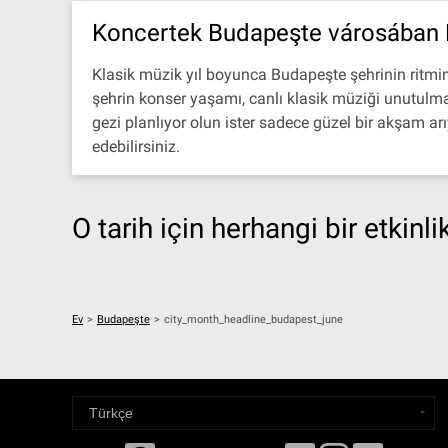
Koncertek Budapeşte városában 
Klasik müzik yıl boyunca Budapeşte şehrinin ritmin
şehrin konser yaşamı, canlı klasik müziği unutulmaz
gezi planlıyor olun ister sadece güzel bir akşam ar
edebilirsiniz.
O tarih için herhangi bir etkinl
Ev
>
Budapeşte
>
city_month_headline_budapest_june