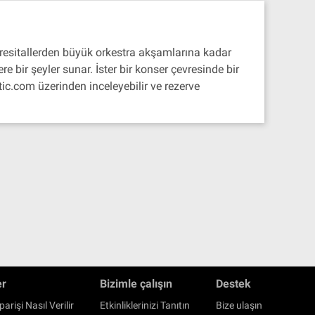
 resitallerden büyük orkestra akşamlarına kadar
 bir şeyler sunar. İster bir konser çevresinde bir
tic.com üzerinden inceleyebilir ve rezerve
er
Bizimle çalışın
Destek
parişi Nasıl Verilir
Etkinliklerinizi Tanıtın
Bize ulaşın