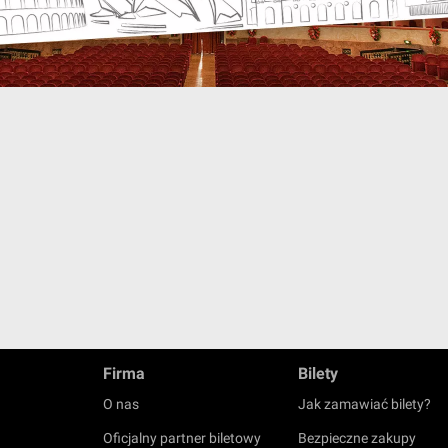
Firma
Bilety
O nas
Jak zamawiać bilety?
Oficjalny partner biletowy
Bezpieczne zakupy