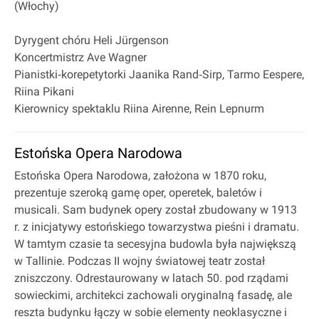
(Włochy)
Dyrygent chóru Heli Jürgenson
Koncertmistrz Ave Wagner
Pianistki‐korepetytorki Jaanika Rand‐Sirp, Tarmo Eespere,
Riina Pikani
Kierownicy spektaklu Riina Airenne, Rein Lepnurm
Estońska Opera Narodowa
Estońska Opera Narodowa, założona w 1870 roku,
prezentuje szeroką gamę oper, operetek, baletów i
musicali. Sam budynek opery został zbudowany w 1913
r. z inicjatywy estońskiego towarzystwa pieśni i dramatu.
W tamtym czasie ta secesyjna budowla była największą
w Tallinie. Podczas II wojny światowej teatr został
zniszczony. Odrestaurowany w latach 50. pod rządami
sowieckimi, architekci zachowali oryginalną fasadę, ale
reszta budynku łączy w sobie elementy neoklasyczne i