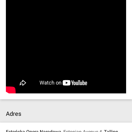
Adres
Estońska Opera Narodowa
, Estonian Avenue 4,
Tallinn
,