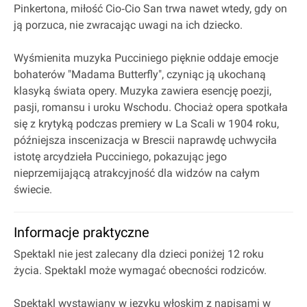
Pinkertona, miłość Cio‐Cio San trwa nawet wtedy, gdy on
ją porzuca, nie zwracając uwagi na ich dziecko.
Wyśmienita muzyka Pucciniego pięknie oddaje emocje
bohaterów "Madama Butterfly", czyniąc ją ukochaną
klasyką świata opery. Muzyka zawiera esencję poezji,
pasji, romansu i uroku Wschodu. Chociaż opera spotkała
się z krytyką podczas premiery w La Scali w 1904 roku,
późniejsza inscenizacja w Brescii naprawdę uchwyciła
istotę arcydzieła Pucciniego, pokazując jego
nieprzemijającą atrakcyjność dla widzów na całym
świecie.
Informacje praktyczne
Spektakl nie jest zalecany dla dzieci poniżej 12 roku
życia. Spektakl może wymagać obecności rodziców.
Spektakl wystawiany w języku włoskim z napisami w