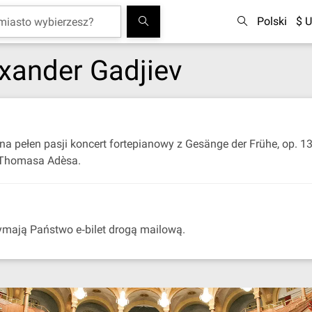
Polski
$ U
exander Gadjiev
a pełen pasji koncert fortepianowy z Gesänge der Frühe, op. 
i Thomasa Adèsa.
ymają Państwo e‐bilet drogą mailową.