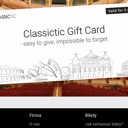
Firma
Bilety
O nas
Jak zamawiać bilety?