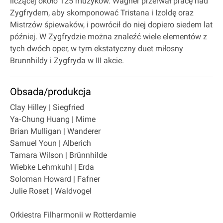
liczącej około 125 muzyków. Wagner przerwał pracę nad
Zygfrydem, aby skomponować Tristana i Izoldę oraz
Mistrzów śpiewaków, i powrócił do niej dopiero siedem lat
później. W Zygfrydzie można znaleźć wiele elementów z
tych dwóch oper, w tym ekstatyczny duet miłosny
Brunnhildy i Zygfryda w III akcie.
Obsada/produkcja
Clay Hilley | Siegfried
Ya‐Chung Huang | Mime
Brian Mulligan | Wanderer
Samuel Youn | Alberich
Tamara Wilson | Brünnhilde
Wiebke Lehmkuhl | Erda
Soloman Howard | Fafner
Julie Roset | Waldvogel
Orkiestra Filharmonii w Rotterdamie