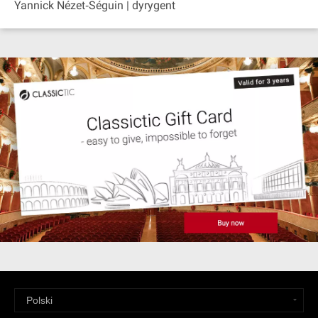
Yannick Nézet‐Séguin | dyrygent